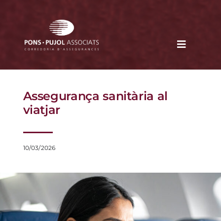
Skip
to
content
Toggle
Navigati
EMPRESA
Assegurança sanitària al
NOTÍCIES
viatjar
CONTACTE
10/03/2026