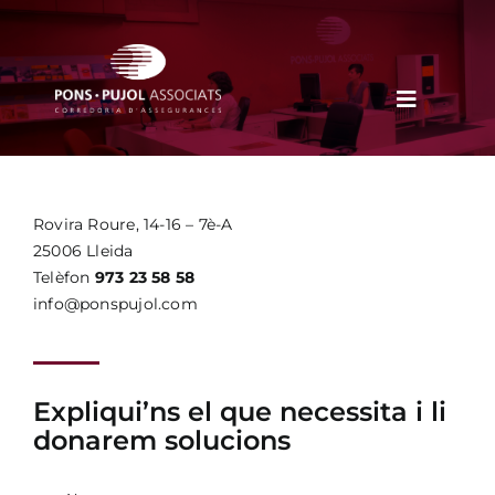
Skip
to
content
Toggle
Navigati
EMPRESA
NOTÍCIES
Rovira Roure, 14-16 – 7è-A
25006 Lleida
CONTACTE
Telèfon
973 23 58 58
info@ponspujol.com
Expliqui’ns el que necessita i li
donarem solucions