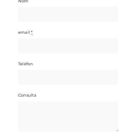
Nom
email
*
Telèfon
Consulta