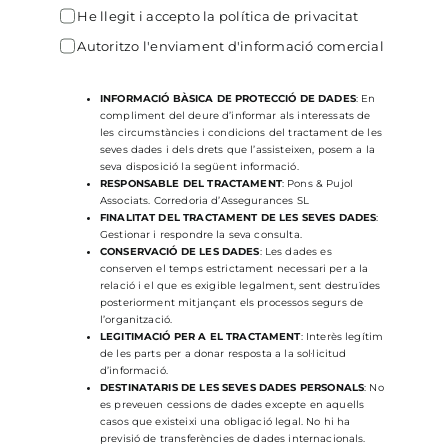
He llegit i accepto
la política de privacitat
Autoritzo l'enviament d'informació comercial
INFORMACIÓ BÀSICA DE PROTECCIÓ DE DADES
: En
compliment del deure d’informar als interessats de
les circumstàncies i condicions del tractament de les
seves dades i dels drets que l’assisteixen, posem a la
seva disposició la següent informació.
RESPONSABLE DEL TRACTAMENT
: Pons & Pujol
Associats. Corredoria d’Assegurances SL
FINALITAT DEL TRACTAMENT DE LES SEVES DADES
:
Gestionar i respondre la seva consulta.
CONSERVACIÓ DE LES DADES
: Les dades es
conserven el temps estrictament necessari per a la
relació i el que es exigible legalment, sent destruïdes
posteriorment mitjançant els processos segurs de
l’organització.
LEGITIMACIÓ PER A EL TRACTAMENT
: Interès legítim
de les parts per a donar resposta a la sol·licitud
d’informació.
DESTINATARIS DE LES SEVES DADES PERSONALS
: No
es preveuen cessions de dades excepte en aquells
casos que existeixi una obligació legal. No hi ha
previsió de transferències de dades internacionals.